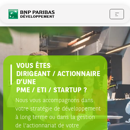
Investisseur de confiance
VOUS ÊTES
DIRIGEANT / ACTIONNAIRE
D’UNE
PME / ETI / STARTUP ?
Nous vous accompagnons dans
votre stratégie de développement
à long terme ou dans la gestion
de l’actionnariat de votre