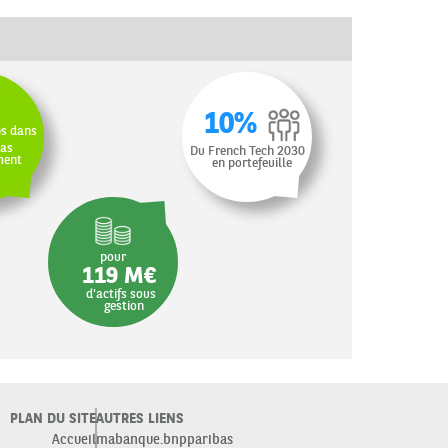
10%
s dans
bas
Du French Tech 2030
ment
en portefeuille
pour
119 M€
d'actifs sous
gestion
PLAN DU SITE
AUTRES LIENS
Accueil
mabanque.bnpparibas