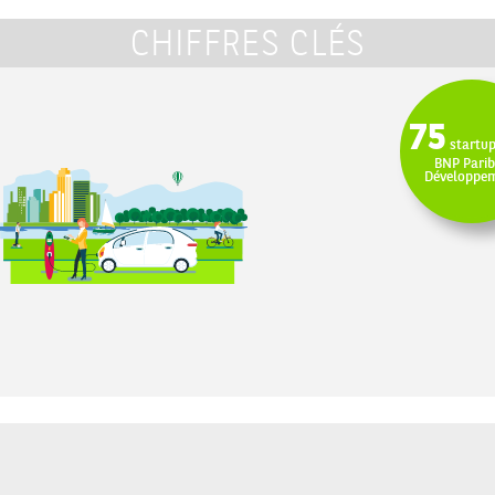
CHIFFRES CLÉS
75
startup
BNP Pari
Développe